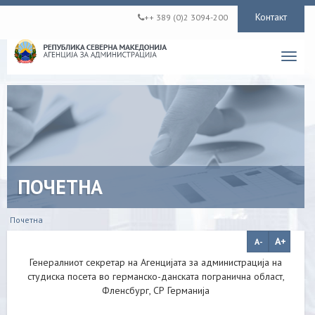
Контакт
++ 389 (0)2 3094-200
Toggl
navig
ПОЧЕТНА
Почетна
Генералниот секретар на Агенцијата за администрација на
студиска посета во германско-данската погранична област,
Фленсбург, СР Германија