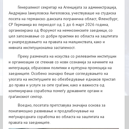
Генералниот секретар на Агенцијата за администрација,
Андријана Јанкуловска Ангеловска, учествуваше на студиска
посета на германско-данската погранична област, Фленсбург,
СР Германија во периодот од 1 до 6 март 2026 година,
организирана од Форумот на немнозинските заедници, со
цел запознавање со добри практики во областа на заштитата
и унапредувањето на правата на малцинствата, како и
нивната институционална застапеност.
Преку размената на искуства со релевантни институции
и организации се стекнав со нови сознанија за начините на
интеграција, образовни политики и културна промоција на
заедниците. Особено значајно беше согледувањето на
улогата на институциите во обезбедување еднаков пристап
до права и услуги за сите граѓани, како и важноста од
континуирана соработка помеѓу државните органи и
граѓанскиот сектор.
Воедно, посетата претставува значајна основа за
понатамошно развивање и продлабочување на
меѓународната соработка во областа на заштитата на
правата на заедниците.