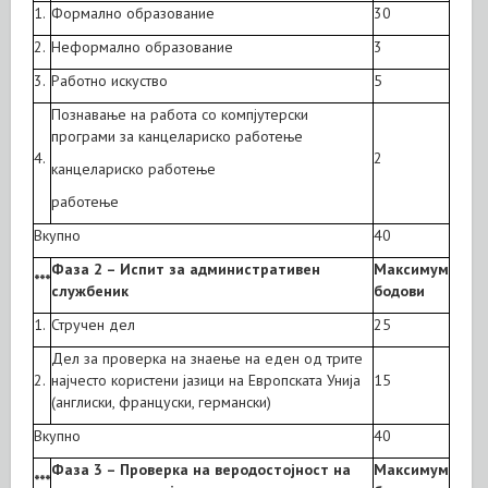
1.
Формално образование
30
2.
Неформално образование
3
3.
Работно искуство
5
Познавање на работа со компјутерски
програми за канцелариско работење
4.
2
канцелариско работење
работење
Вкупно
40
Фаза 2 – Испит за административен
Максимум
***
службеник
бодови
1.
Стручен дел
25
Дел за проверка на знаење на еден од трите
2.
најчесто користени јазици на Европската Унија
15
(англиски, француски, германски)
Вкупно
40
Фаза 3 – Проверка на веродостојност на
Максимум
***