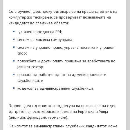
Со стручниот дел, преку одговарање на прашања во вид на
компјутерско тестирање, се проверуваат познавањата на
кандидатот во следниве области:
уставен поредок на РМ;
систем на локална самоуправа;
систем на управно право, управна постапка и управен
спор;
положбата и други општи прашања за вработените во
јавниот сектор;
правата од работен однос на административните
службеници; и
кодексот за административни службеници.
Вториот дел од испитот се однесува на познавање на еден
од трите најчесто користени јазици на Европската Унија
(англиски, француски, германски).
На испитот за административен службеник, кандидатот може