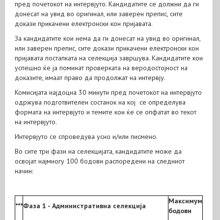
пред почетокот на интервјуто. Кандидатите се должни да ги
донесат на увид во оригинал, или заверен препис, сите
докази прикачени електронски кон пријавата.
За кандидатите кои нема да ги донесат на увид во оригинал,
или заверен препис, сите докази прикачени електронски кон
пријавата постапката на селекција завршува. Кандидатите кои
успешно ќе ја поминат проверката на веродостојност на
доказите, имаат право да продолжат на интервју.
Комисијата најдоцна 30 минути пред почетокот на интервјуто
одржува подготвителен состанок на кој се определува
формата на интервјуто и темите кои ќе се опфатат во текот
на интервјуто.
Интервјуто се спроведува усно и/или писмено.
Во сите три фази на селекцијата, кандидатите може да
освојат најмногу 100 бодови распоредени на следниот
начин:
Максимум
***
Фаза 1 - Административна селекција
бодови