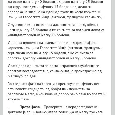
да освои најмногу 40 бодови, односно најмногу 25 бодови
од стручниот дел и најмногу 15 бодови од делот за
проверка на знаење на еден од трите најчесто користени
јазици на Европската Унија (англиски, француски, германски).
Стручниот дел на испитот за административен службеник
носи најмногу 25 бодови, а ќе се смета за положен доколку
кандидатот освои најмалку 15 бодови.
Делот за проверка на знаење на еден од трите најчесто
користени јазици на Европската Унија (англиски, француски,
германски) носи најмногу 15 бодови, а ќе се смета за
положен доколку кандидатот освои најмалку 8 бодови.
Двата дела од испитот за административен службеник се
полагаат последователно, со максимално времетраење од
60 минути по дел.
Во следната фаза на селекција преминуваат најмногу пет
пати повеќе кандидати од бројот на извршители за
работното место, а кои биле најдобро рангирани во првата и
втората фаза.
-
Трета фаза
– Проверката на веродостојност на
доказите ја врши Комисијата за селекција најмалку три часа