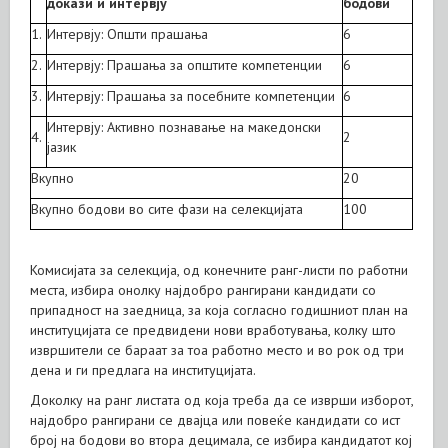
докази и интервју
бодови
1.
Интервју: Општи прашања
6
2.
Интервју: Прашања за општите компетенции
6
3.
Интервју: Прашања за посебните компетенции
6
Интервју: Активно познавање на македонски
4.
2
јазик
Вкупно
20
Вкупно бодови во сите фази на селекцијата
100
Комисијата за селекција, од конечните ранг-листи по работни
места, избира онолку најдобро рангирани кандидати со
припадност на заедница, за која согласно годишниот план на
институцијата се предвидени нови вработувања, колку што
извршители се бараат за тоа работно место и во рок од три
дена и ги предлага на институцијата.
Доколку на ранг листата од која треба да се изврши изборот,
најдобро рангирани се двајца или повеќе кандидати со ист
број на бодови во втора децимала, се избира кандидатот кој