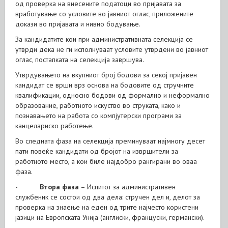
од проверка на внесените податоци во пријавата за
вработување со условите во јавниот оглас, приложените
докази во пријавата и нивно бодување.
За кандидатите кои при административната селекција се
утврди дека не ги исполнуваат условите утврдени во јавниот
оглас, постапката на селекција завршува.
Утврдувањето на вкупниот број бодови за секој пријавен
кандидат се врши врз основа на бодовите од стручните
квалификации, односно бодови од формално и неформално
образование, работното искуство во струката, како и
познавањето на работа со компјутерски програми за
канцелариско работење.
Во следната фаза на селекција преминуваат најмногу десет
пати повеќе кандидати од бројот на извршители за
работното место, а кои биле најдобро рангирани во оваа
фаза.
-
Втора фаза
– Испитот за административен
службеник се состои од два дела: стручен дел и, делот за
проверка на знаење на еден од трите најчесто користени
јазици на Европската Унија (англиски, француски, германски).