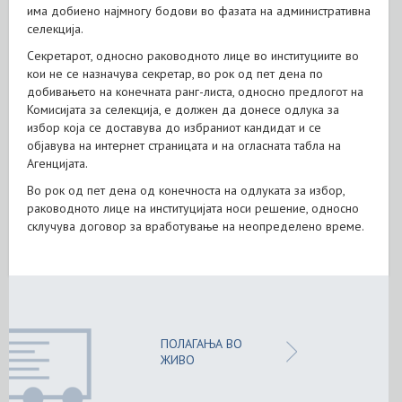
има добиено најмногу бодови во фазата на административна
селекција.
Секретарот, односно раководното лице во институциите во
кои не се назначува секретар, во рок од пет дена по
добивањето на конечната ранг-листа, односно предлогот на
Комисијата за селекција, е должен да донесе одлука за
избор која се доставува до избраниот кандидат и се
објавува на интернет страницата и на огласната табла на
Агенцијата.
Во рок од пет дена од конечноста на одлуката за избор,
раководното лице на институцијата носи решение, односно
склучува договор за вработување на неопределено време.
ПОЛАГАЊА ВО
ЖИВО