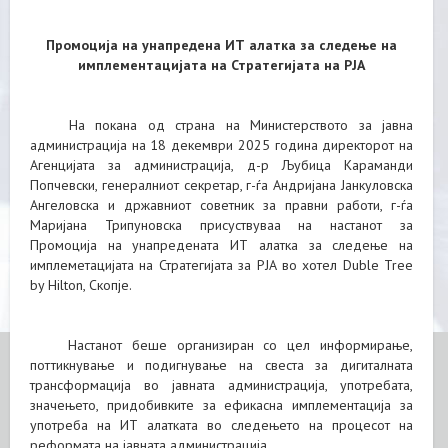
Промоција на унапредена ИТ алатка за следење на
имплементацијата на Стратегијата на РЈА
На покана од страна на Министерството за јавна
администрација на 18 декември 2025 година директорот на
Агенцијата за администрација, д-р Љубица Караманди
Попчевски, генералниот секретар, г-ѓа Андријана Јанкуловска
Ангеловска и државниот советник за правни работи, г-ѓа
Маријана Трипуновска присуствуваа на настанот за
Промоција на унапредената ИТ алатка за следење на
имплеметацијата на Стратегијата за РЈА во хотел Duble Tree
by Hilton, Скопје.
Настанот беше организиран со цел информирање,
поттикнување и подигнување на свеста за дигиталната
трансформација во јавната администрација, употребата,
значењето, придобивките за ефикасна имплементација за
употреба на ИТ алатката во следењето на процесот на
реформата на јавната администрација.