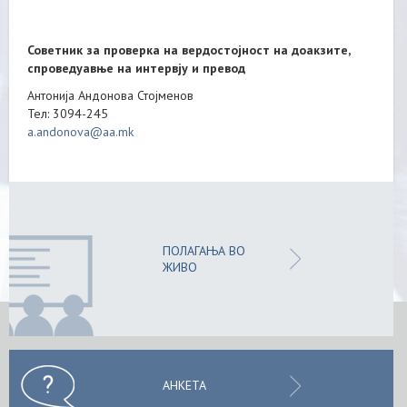
Советник за проверка на вердостојност на доакзите,
спроведуавње на интервју и превод
Антонија Андонова Стојменов
Тел: 3094-245
a.andonova@aa.mk
ПОЛАГАЊА ВО
ЖИВО
АНКЕТА