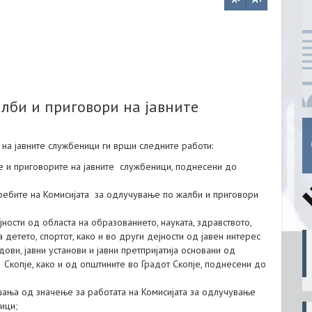
лби и приговори на јавните
на јавните службеници ги врши следните работи:
те и приговорите на јавните службеници, поднесени до
ребите на Комисијата за одлучување по жалби и приговори
јности од областа на образованието, науката, здравството,
а детето, спортот, како и во други дејности од јавен интерес
ови, јавни установи и јавни претпријатија основани од
Скопје, како и од општините во Градот Скопје, поднесени до
шања од значење за работата на Комисијата за одлучување
ици;