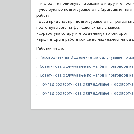
- ги следи и применува на законите и другите проп
- учествува во подготвувањето на Стратешкиот план
работа;
- дава придонес при подготвувањето на Програмата 
подготвувањето на функционалната анализа;
- соработува со другите одделенија во секторот;
- врши и други работи кои се во надлежност на одд
Работни места:
...
Раководител на Одделение .за одлучување по жал
...
Советник за одлучување по жалби и приговори на
...
Советник за одлучување по жалби и приговори на
...
Помлад соработник за разгледување и обработка 
...
Помлад соработник за разгледување и обработка 