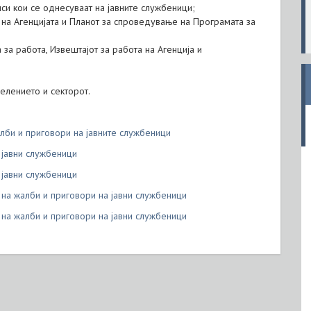
иси кои се однесуваат на јавните службеници;
 на Агенцијата и Планот за спроведување на Програмата за
за работа, Извештајот за работа на Агенција и
елението и секторот.
би и приговори на јавните службеници
 јавни службеници
 јавни службеници
на жалби и приговори на јавни службеници
на жалби и приговори на јавни службеници