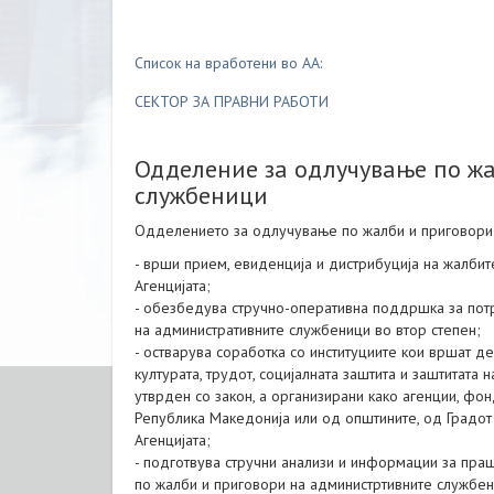
Список на вработени во АА:
СЕКТОР ЗА ПРАВНИ РАБОТИ
Одделение за одлучување по жа
службеници
Одделението за одлучување по жалби и приговори 
- врши прием, евиденција и дистрибуција на жалби
Агенцијата;
- обезбедува стручно-оперативна поддршка за пот
на административните службеници во втор степен;
- остварува соработка со институциите кои вршат де
културата, трудот, социјалната заштита и заштитата н
утврден со закон, а организирани како агенции, фонд
Република Македонија или од општините, од Градот 
Агенцијата;
- подготвува стручни анализи и информации за пра
по жалби и приговори на администртивните службен